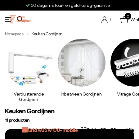
Verzending binnen 24 tot 48 uur
0
Win
Login
Homepage
Keuken Gordijnen
Verduisterende
Inbetween Gordijnen
Vitrage Gor
Gordijnen
Keuken Gordijnen
11 producten
Grid w25 w100-mobile
Grid w25 w50-mobile