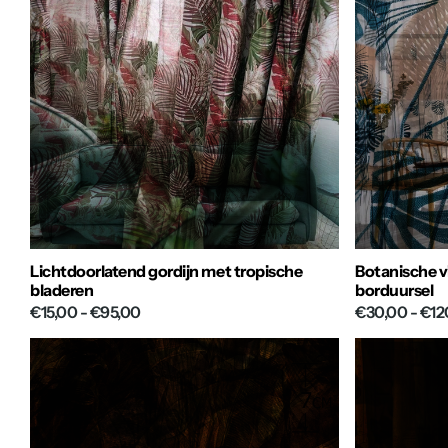
Lichtdoorlatend gordijn met tropische
Botanische v
bladeren
borduursel
€15,00
- €95,00
€30,00
- €12