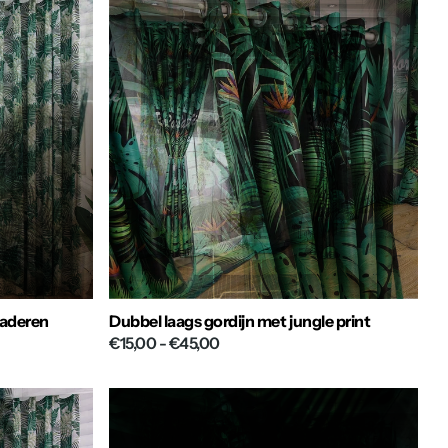
laderen
Dubbel laags gordijn met jungle print
€15,00
- €45,00