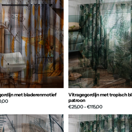
 gordijn met bladerenmotief
Vitragegordijn met tropisch b
patroon
0,00
€25,00
- €115,00