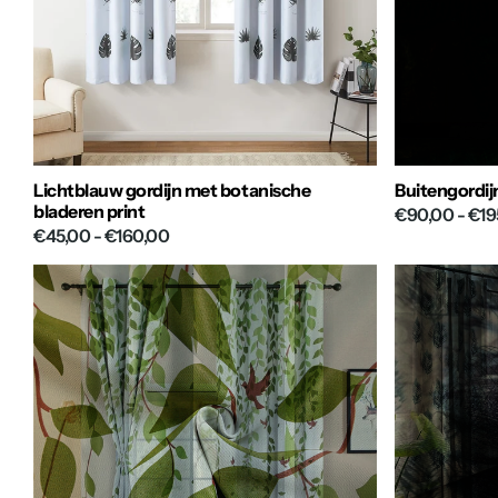
Lichtblauw gordijn met botanische
Buitengordij
bladeren print
€90,00
- €19
€45,00
- €160,00