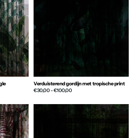
gle
Verduisterend gordijn met tropische print
€30,00
- €100,00