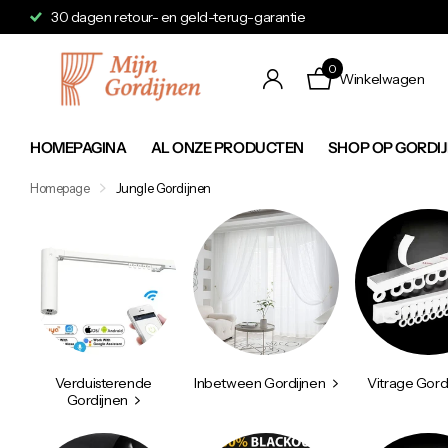
Verzending binnen 24 tot 48 uur
0
Winkelwagen
HOMEPAGINA
AL ONZE PRODUCTEN
SHOP OP GORDI
Homepage
Jungle Gordijnen
Verduisterende
Inbetween Gordijnen
Vitrage Gord
Gordijnen