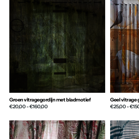
Groen vitragegordijn met bladmotief
Geel vitrage
€20,00
- €160,00
€25,00
- €15