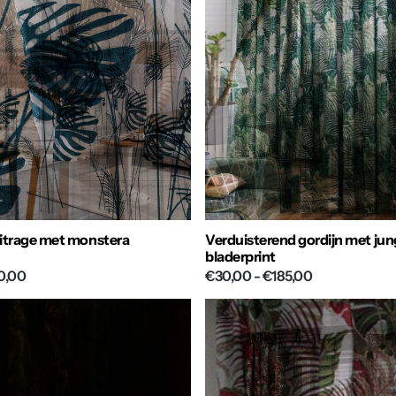
itrage met monstera
Verduisterend gordijn met jun
bladerprint
0,00
€30,00
- €185,00