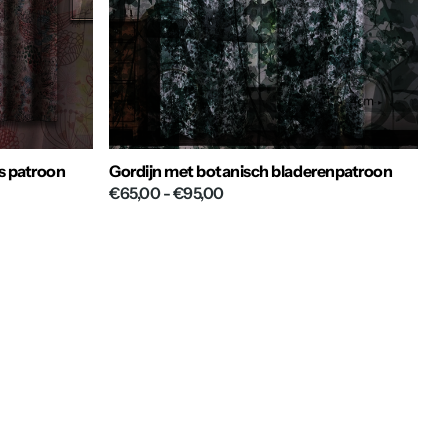
s patroon
Gordijn met botanisch bladerenpatroon
€65,00
- €95,00