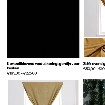
Kort zelfklevend verduisteringsgordijn voor
Zelfklevend g
keuken
€50,00
- €10
€165,00
- €225,00