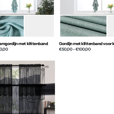
amgordijn met klittenband
Gordijn met klittenband voor 
0,00
€50,00
- €100,00