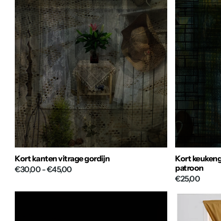
Kort kanten vitrage gordijn
Kort keukeng
patroon
€30,00
- €45,00
€25,00