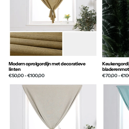
Modern oprolgordijn met decoratieve
Keukengordij
linten
bladerenmot
€50,00
- €100,00
€70,00
- €10