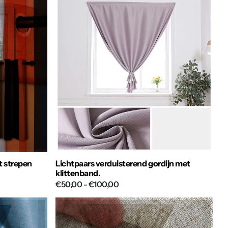
t strepen
Lichtpaars verduisterend gordijn met
klittenband.
€50,00
- €100,00