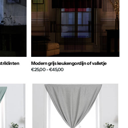
triklinten
Modern grijs keukengordijn of valletje
€25,00
- €45,00