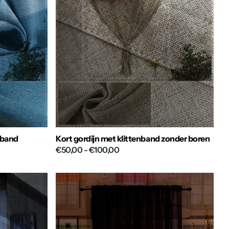
nband
Kort gordijn met klittenband zonder boren
€50,00
- €100,00