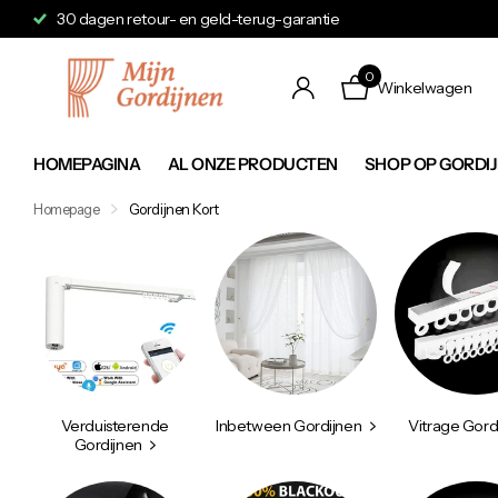
Verzending binnen 24 tot 48 uur
0
Winkelwagen
HOMEPAGINA
AL ONZE PRODUCTEN
SHOP OP GORDI
Homepage
Gordijnen Kort
Verduisterende
Inbetween Gordijnen
Vitrage Gord
Gordijnen