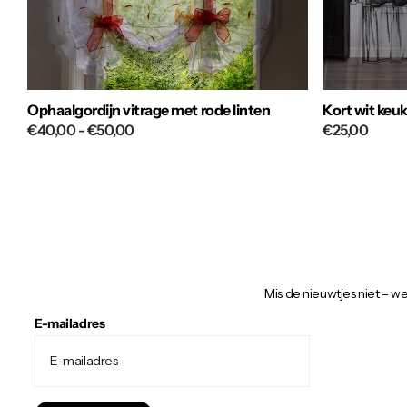
Ophaalgordijn vitrage met rode linten
Kort wit keu
€40,00
- €50,00
€25,00
Mis de nieuwtjes niet – 
E-mailadres