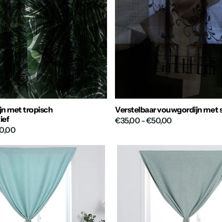
n met tropisch
Verstelbaar vouwgordijn met s
ief
€35,00
- €50,00
0,00