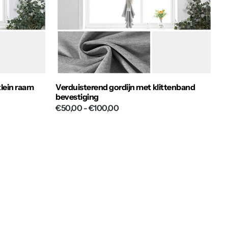
klein raam
Verduisterend gordijn met klittenband
bevestiging
€50,00
- €100,00