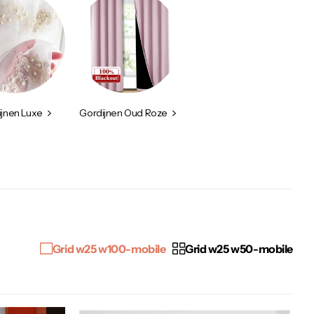
ijnen Luxe
Gordijnen Oud Roze
Grid w25 w100-mobile
Grid w25 w50-mobile