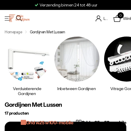
Verzending binnen 24 tot 48 uur
0
Win
Login
Homepage
Gordijnen Met Lussen
Verduisterende
Inbetween Gordijnen
Vitrage Gor
Gordijnen
Gordijnen Met Lussen
17 producten
Grid w25 w100-mobile
Grid w25 w50-mobile