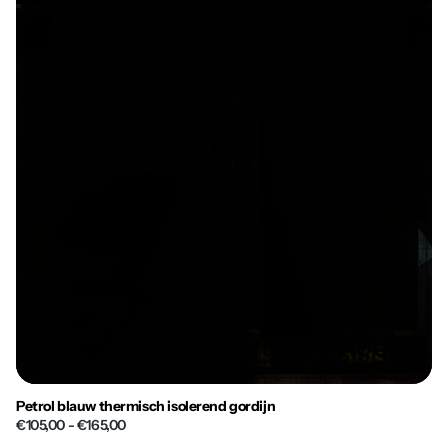
Petrol blauw thermisch isolerend gordijn
€105,00
- €165,00