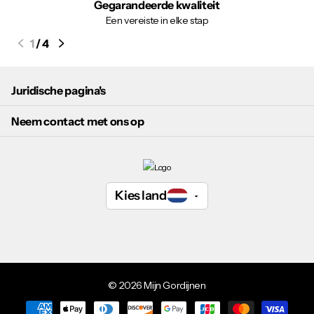
Gegarandeerde kwaliteit
Een vereiste in elke stap
1
/
4
Juridische pagina's
Neem contact met ons op
Kies land
©
2026
Mijn Gordijnen