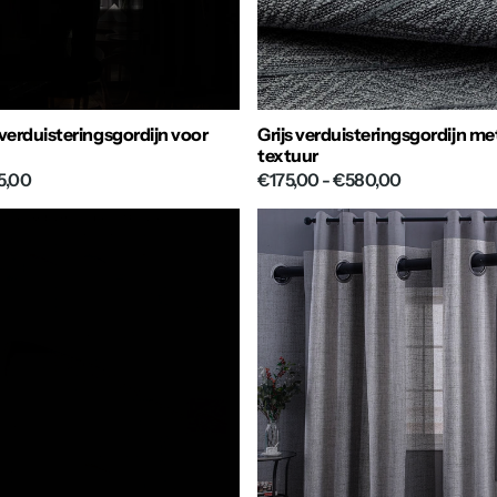
 verduisteringsgordijn voor
Grijs verduisteringsgordijn me
textuur
5,00
€175,00
- €580,00