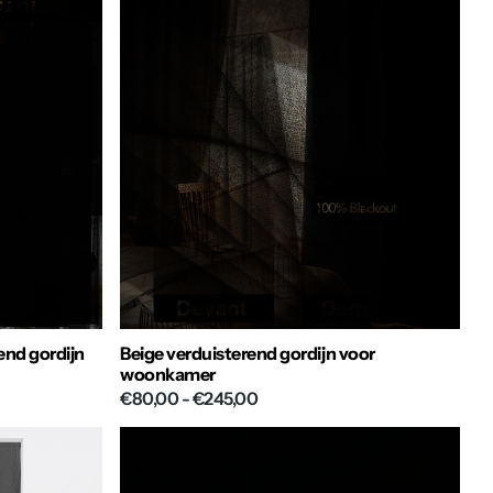
rend gordijn
Beige verduisterend gordijn voor
woonkamer
€80,00
- €245,00