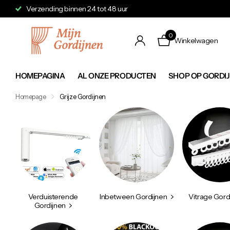
Verzending binnen 24 tot 48 uur
0
Winkelwagen
HOMEPAGINA
AL ONZE PRODUCTEN
SHOP OP GORDI
Homepage
Grijze Gordijnen
Verduisterende
Inbetween Gordijnen
Vitrage Gord
Gordijnen