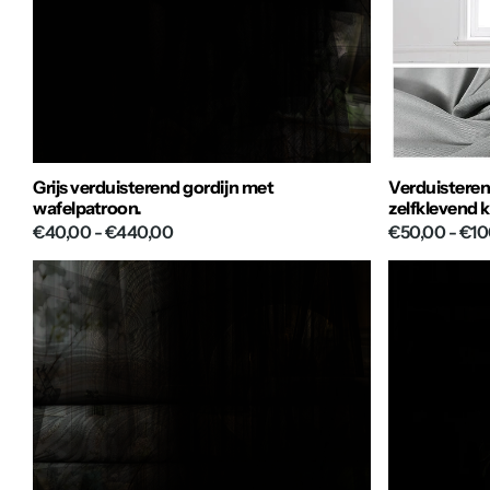
Grijs verduisterend gordijn met
Verduistere
wafelpatroon.
zelfklevend 
€40,00
- €440,00
€50,00
- €10