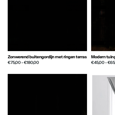
Zonwerend buitengordijn met ringen terras
Modern tuing
€75,00
- €180,00
€45,00
- €65