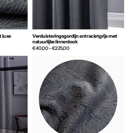
t luxe
Verduisteringsgordijn antracietgrijs met
natuurlijke linnenlook
€40,00
- €225,00