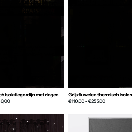
ch isolatiegordijn met ringen
Grijs fluwelen thermisch isole
00,00
€110,00
- €255,00