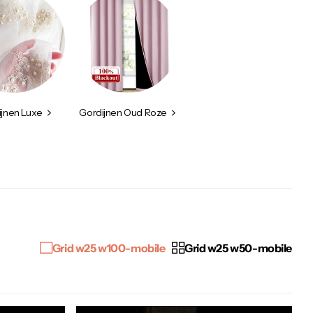
ijnen Luxe
Gordijnen Oud Roze
Grid w25 w100-mobile
Grid w25 w50-mobile