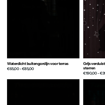
Waterdicht buitengordijn voor terras
Grijs verdui
sterren
€65,00
- €85,00
€190,00
- €3