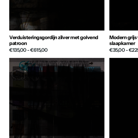
Verduisteringsgordijn zilver met golvend
Modern grijs
patroon
slaapkamer
€135,00
- €615,00
€35,00
- €22