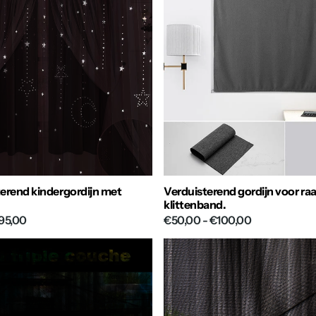
sterend kindergordijn met
Verduisterend gordijn voor r
klittenband.
95,00
€50,00
- €100,00