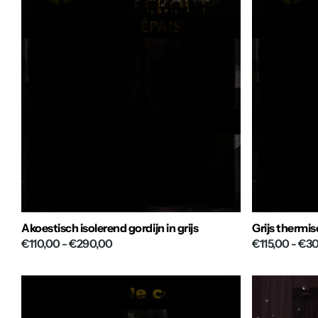
Akoestisch isolerend gordijn in grijs
Grijs thermis
€110,00
- €290,00
€115,00
- €3