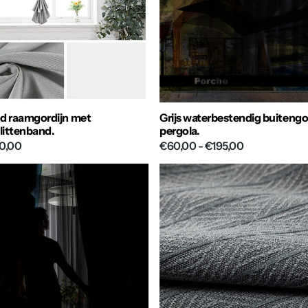
nd raamgordijn met
Grijs waterbestendig buitengo
klittenband.
pergola.
0,00
€60,00
- €195,00