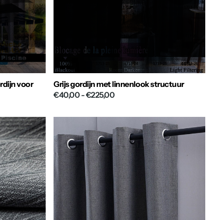
rdijn voor
Grijs gordijn met linnenlook structuur
€40,00
- €225,00